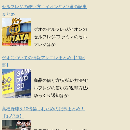
セルフレジの使い方！イオンなど7選の記事
まとめ
ゲオのセルフレジ/イオンの
セルフレジ/ファミマのセル
フレジほか
ゲオについての情報アレコレまとめ【11記
事】
商品の借り方/支払い方法/セ
ルフレジの使い方/返却方法/
ゆっくり返却ほか
高校野球を10倍楽しむための記事まとめ！
【16記事】