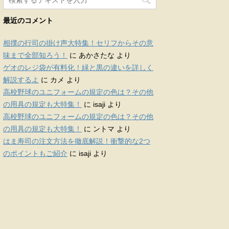
最近のコメント
相撲の行司の掛け声大特集！セリフからその意
味まで全部知ろう！
に
あかさたな
より
ゲオのレジ袋が有料化！緑と黒の違いを詳しく
解説するよ
に
カメ
より
高校野球のユニフォームの規定の色は？その他
の用具の規定も大特集！
に
isaji
より
高校野球のユニフォームの規定の色は？その他
の用具の規定も大特集！
に
ントマ
より
はま寿司の注文方法を徹底解説！衝撃的な2つ
のポイントもご紹介
に
isaji
より