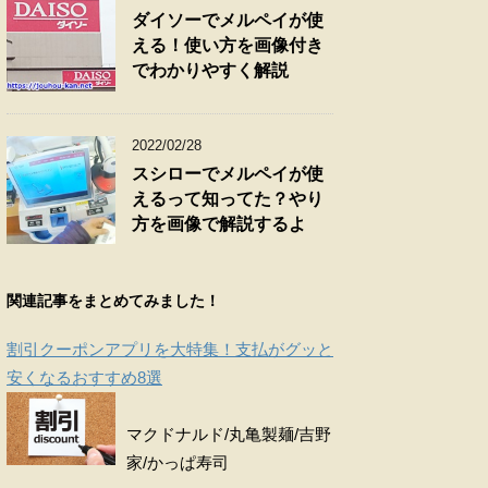
ダイソーでメルペイが使
える！使い方を画像付き
でわかりやすく解説
2022/02/28
スシローでメルペイが使
えるって知ってた？やり
方を画像で解説するよ
関連記事をまとめてみました！
割引クーポンアプリを大特集！支払がグッと
安くなるおすすめ8選
マクドナルド/丸亀製麺/吉野
家/かっぱ寿司