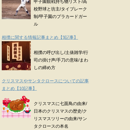
甲子園観戦持ち物リスト/高
校野球と坊主/タイブレーク
制/甲子園のプラカードガー
ル
相撲に関する情報記事まとめ【9記事】
相撲の呼び出し/土俵雑学/行
司の掛け声/手刀の意味/まわ
しの締め方
クリスマスやサンタクロースについての記事
まとめ【10記事】
クリスマスに七面鳥の由来/
日本のクリスマスの歴史/ク
リスマスツリーの由来/サン
タクロースの本名