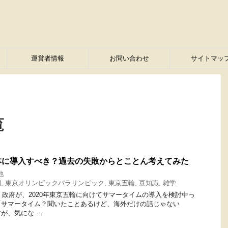
運営者情報
お問い合わせ
サイトマッ
覧
本に導入すべき？過去の失敗からとことん考えてみた
他
間
,
東京オリンピックパラリンピック
,
東京五輪
,
豆知識
,
雑学
す。 政府が、2020年東京五輪に向けてサマータイムの導入を検討中っ
「サマータイム？聞いたことあるけど、海外だけの話じゃない
が、気にな …