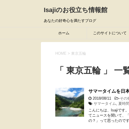
Isajiのお役立ち情報館
あなたの好奇心を満たすブログ
ホーム
このサイトについて
HOME
>
東京五輪
「 東京五輪 」 一
サマータイムを日
2018/08/11
-
その
サマータイム
,
夏時
こんにちは、Isajiで
てニュースを聞いて、
の？」って思ったのです