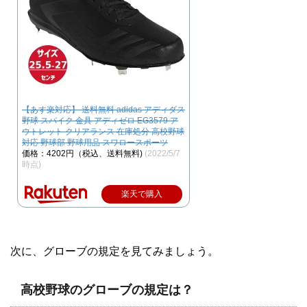
【あす楽対応】 送料無料 adidas アディダス
野球 スパイク 金具 アディゼロ EG3579 ア
ウトレット クリアランス 在庫処分 高校野球
対応 野球部 野球用品 スワロースポーツ
価格：4202円（税込、送料無料)
(2022/5/7
時点)
楽天で購入
次に、グローブの規定を見てみましょう。
高校野球のグローブの規定は？