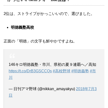
2位は、ストライプがかっこいいので、選びました。
明徳義塾高校
正面の「明徳」の文字も鮮やかですよね。
146キロ明徳義塾・市川、県初の夏９連覇へ／高知
https://t.co/DrB3GSCCQs
#高校野球
#明徳義塾
#市
川
— 日刊アマ野球 (@nikkan_amayakyu)
2018年7月3
日