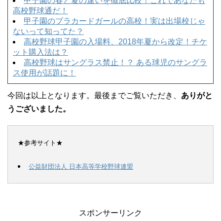
甲子園の春と夏の違いを徹底比較！これであなたも
高校野球通だ！
甲子園のプラカードガールの高校！実は出場校じゃ
ないって知ってた？
高校野球甲子園の入場料、2018年夏から改定！チケ
ット購入法は？
高校野球はサングラス禁止！？ ある球児のサングラ
ス使用が話題に！
今回は以上となります。最後までご覧いただき、
ありがと
うございました。
★参考サイト★
公益財団法人 日本高等学校野球連盟
スポンサーリンク