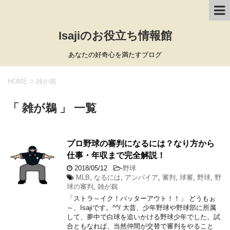
Isajiのお役立ち情報館
あなたの好奇心を満たすブログ
HOME
>
雑が鵜
「 雑が鵜 」 一覧
プロ野球の審判になるには？なり方から
仕事・年収まで完全解説！
2018/05/12
-
野球
MLB
,
なるには
,
アンパイア
,
審判
,
球審
,
野球
,
野
球の審判
,
雑が鵜
「ストラ～イク！バッターアウト！！」 どうもぉ
～、Isajiです。^^/ 大昔、少年野球や野球部に所属
して、夢中で白球を追いかける野球少年でした。試
合ともなれば、当然仲間が交替で審判をやること