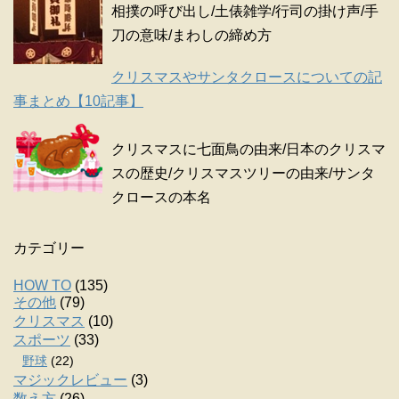
相撲の呼び出し/土俵雑学/行司の掛け声/手
刀の意味/まわしの締め方
クリスマスやサンタクロースについての記
事まとめ【10記事】
クリスマスに七面鳥の由来/日本のクリスマ
スの歴史/クリスマスツリーの由来/サンタ
クロースの本名
カテゴリー
HOW TO
(135)
その他
(79)
クリスマス
(10)
スポーツ
(33)
野球
(22)
マジックレビュー
(3)
数え方
(26)