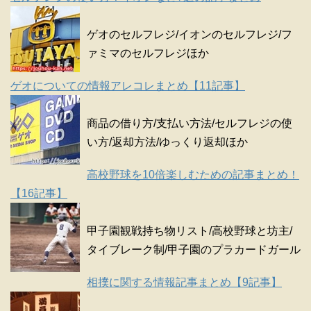
ゲオのセルフレジ/イオンのセルフレジ/フ
ァミマのセルフレジほか
ゲオについての情報アレコレまとめ【11記事】
商品の借り方/支払い方法/セルフレジの使
い方/返却方法/ゆっくり返却ほか
高校野球を10倍楽しむための記事まとめ！
【16記事】
甲子園観戦持ち物リスト/高校野球と坊主/
タイブレーク制/甲子園のプラカードガール
相撲に関する情報記事まとめ【9記事】