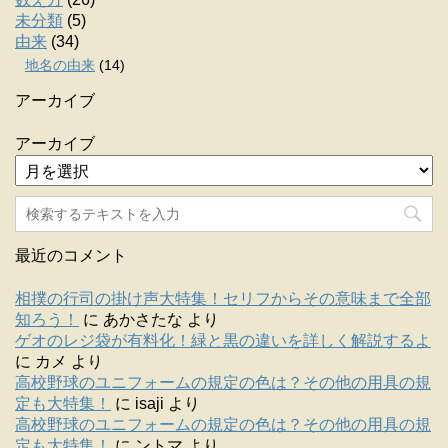
未分類
(5)
由来
(34)
地名の由来
(14)
アーカイブ
アーカイブ
最近のコメント
相撲の行司の掛け声大特集！セリフからその意味まで全部
知ろう！
に
あかさたな
より
ゲオのレジ袋が有料化！緑と黒の違いを詳しく解説するよ
に
カメ
より
高校野球のユニフォームの規定の色は？その他の用具の規
定も大特集！
に
isaji
より
高校野球のユニフォームの規定の色は？その他の用具の規
定も大特集！
に
ントマ
より