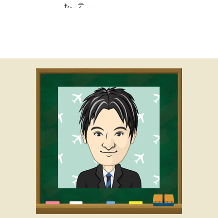
も。 テ …