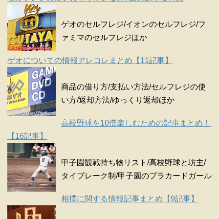
ゲオのセルフレジ/イオンのセルフレジ/フ
ァミマのセルフレジほか
ゲオについての情報アレコレまとめ【11記事】
商品の借り方/支払い方法/セルフレジの使
い方/返却方法/ゆっくり返却ほか
高校野球を10倍楽しむための記事まとめ！
【16記事】
甲子園観戦持ち物リスト/高校野球と坊主/
タイブレーク制/甲子園のプラカードガール
相撲に関する情報記事まとめ【9記事】