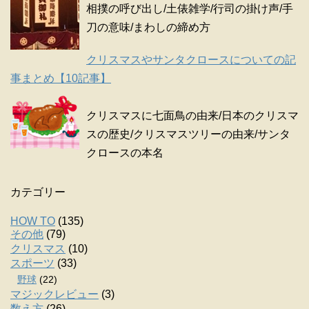
相撲の呼び出し/土俵雑学/行司の掛け声/手
刀の意味/まわしの締め方
クリスマスやサンタクロースについての記
事まとめ【10記事】
クリスマスに七面鳥の由来/日本のクリスマ
スの歴史/クリスマスツリーの由来/サンタ
クロースの本名
カテゴリー
HOW TO
(135)
その他
(79)
クリスマス
(10)
スポーツ
(33)
野球
(22)
マジックレビュー
(3)
数え方
(26)