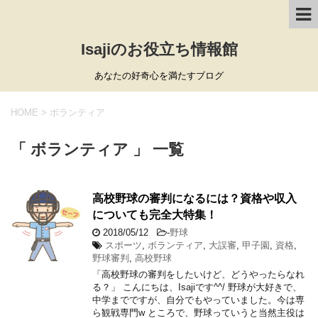
Isajiのお役立ち情報館
あなたの好奇心を満たすブログ
HOME
>
ボランティア
「 ボランティア 」 一覧
高校野球の審判になるには？資格や収入
についても完全大特集！
2018/05/12
-
野球
スポーツ
,
ボランティア
,
大誤審
,
甲子園
,
資格
,
野球審判
,
高校野球
「高校野球の審判をしたいけど、どうやったらなれ
る？」 こんにちは、Isajiです^^/ 野球が大好きで、
中学までですが、自分でもやっていました。今は専
ら観戦専門w ところで、野球っていうと当然主役は