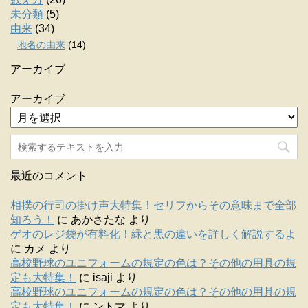
未分類
(5)
由来
(34)
地名の由来
(14)
アーカイブ
アーカイブ
最近のコメント
相撲の行司の掛け声大特集！セリフからその意味まで全部
知ろう！
に
あかさたな
より
ゲオのレジ袋が有料化！緑と黒の違いを詳しく解説するよ
に
カメ
より
高校野球のユニフォームの規定の色は？その他の用具の規
定も大特集！
に
isaji
より
高校野球のユニフォームの規定の色は？その他の用具の規
定も大特集！
に
ントマ
より