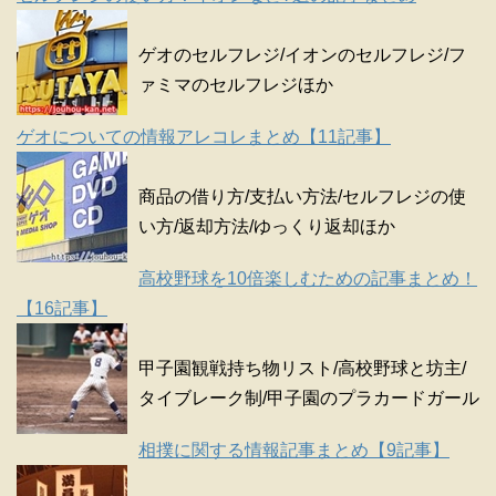
ゲオのセルフレジ/イオンのセルフレジ/フ
ァミマのセルフレジほか
ゲオについての情報アレコレまとめ【11記事】
商品の借り方/支払い方法/セルフレジの使
い方/返却方法/ゆっくり返却ほか
高校野球を10倍楽しむための記事まとめ！
【16記事】
甲子園観戦持ち物リスト/高校野球と坊主/
タイブレーク制/甲子園のプラカードガール
相撲に関する情報記事まとめ【9記事】