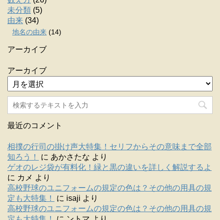
未分類
(5)
由来
(34)
地名の由来
(14)
アーカイブ
アーカイブ
最近のコメント
相撲の行司の掛け声大特集！セリフからその意味まで全部
知ろう！
に
あかさたな
より
ゲオのレジ袋が有料化！緑と黒の違いを詳しく解説するよ
に
カメ
より
高校野球のユニフォームの規定の色は？その他の用具の規
定も大特集！
に
isaji
より
高校野球のユニフォームの規定の色は？その他の用具の規
定も大特集！
に
ントマ
より