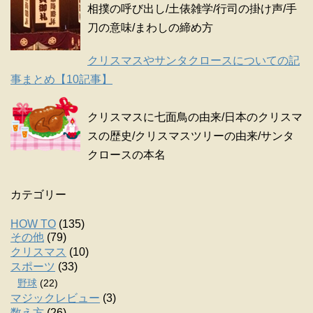
相撲の呼び出し/土俵雑学/行司の掛け声/手
刀の意味/まわしの締め方
クリスマスやサンタクロースについての記
事まとめ【10記事】
クリスマスに七面鳥の由来/日本のクリスマ
スの歴史/クリスマスツリーの由来/サンタ
クロースの本名
カテゴリー
HOW TO
(135)
その他
(79)
クリスマス
(10)
スポーツ
(33)
野球
(22)
マジックレビュー
(3)
数え方
(26)