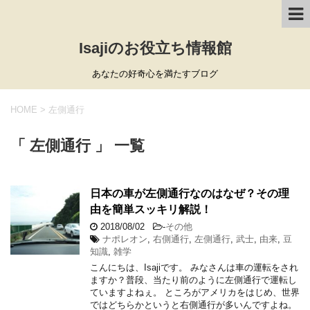
Isajiのお役立ち情報館
あなたの好奇心を満たすブログ
HOME
>
左側通行
「 左側通行 」 一覧
日本の車が左側通行なのはなぜ？その理
由を簡単スッキリ解説！
2018/08/02
-
その他
ナポレオン
,
右側通行
,
左側通行
,
武士
,
由来
,
豆
知識
,
雑学
こんにちは、Isajiです。 みなさんは車の運転をされ
ますか？普段、当たり前のように左側通行で運転し
ていますよねぇ。 ところがアメリカをはじめ、世界
ではどちらかというと右側通行が多いんですよね。