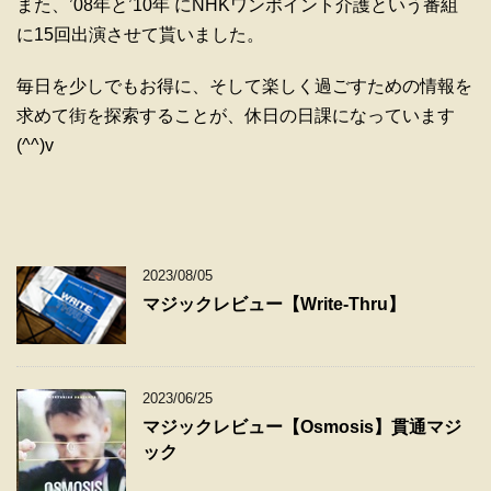
また、’08年と’10年 にNHKワンポイント介護という番組
に15回出演させて貰いました。
毎日を少しでもお得に、そして楽しく過ごすための情報を
求めて街を探索することが、休日の日課になっています
(^^)v
2023/08/05
マジックレビュー【Write-Thru】
2023/06/25
マジックレビュー【Osmosis】貫通マジ
ック