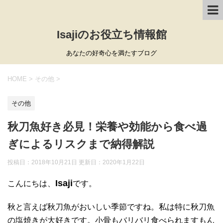
Isajiのお役立ち情報館
あなたの好奇心を満たすブログ
HOME
>
その他
>
その他
秋刀魚好き必見！栄養や効能から食べ過
ぎによるリスクまで納得解説
投稿日：2018年10月21日 更新日：
2020年1月22日
Isaji
こんにちは、
です。
秋と言えば秋刀魚がおいしい季節ですね。私は特に秋刀魚
の塩焼きが大好きです。小骨もバリバリ食べられますもん