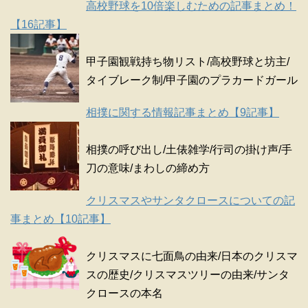
高校野球を10倍楽しむための記事まとめ！
【16記事】
甲子園観戦持ち物リスト/高校野球と坊主/
タイブレーク制/甲子園のプラカードガール
相撲に関する情報記事まとめ【9記事】
相撲の呼び出し/土俵雑学/行司の掛け声/手
刀の意味/まわしの締め方
クリスマスやサンタクロースについての記
事まとめ【10記事】
クリスマスに七面鳥の由来/日本のクリスマ
スの歴史/クリスマスツリーの由来/サンタ
クロースの本名