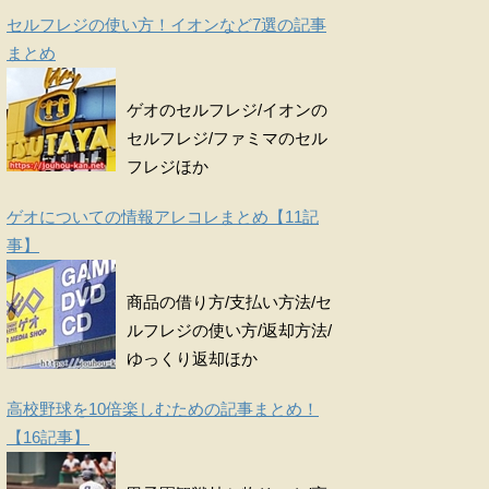
セルフレジの使い方！イオンなど7選の記事
まとめ
ゲオのセルフレジ/イオンの
セルフレジ/ファミマのセル
フレジほか
ゲオについての情報アレコレまとめ【11記
事】
商品の借り方/支払い方法/セ
ルフレジの使い方/返却方法/
ゆっくり返却ほか
高校野球を10倍楽しむための記事まとめ！
【16記事】