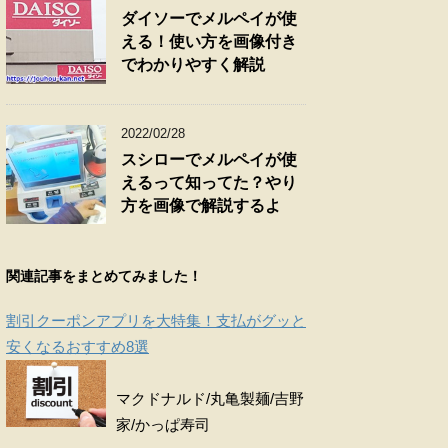
ダイソーでメルペイが使
える！使い方を画像付き
でわかりやすく解説
2022/02/28
スシローでメルペイが使
えるって知ってた？やり
方を画像で解説するよ
関連記事をまとめてみました！
割引クーポンアプリを大特集！支払がグッと
安くなるおすすめ8選
マクドナルド/丸亀製麺/吉野
家/かっぱ寿司