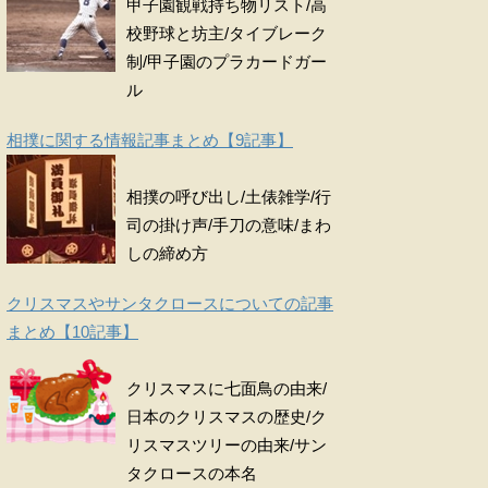
甲子園観戦持ち物リスト/高
校野球と坊主/タイブレーク
制/甲子園のプラカードガー
ル
相撲に関する情報記事まとめ【9記事】
相撲の呼び出し/土俵雑学/行
司の掛け声/手刀の意味/まわ
しの締め方
クリスマスやサンタクロースについての記事
まとめ【10記事】
クリスマスに七面鳥の由来/
日本のクリスマスの歴史/ク
リスマスツリーの由来/サン
タクロースの本名