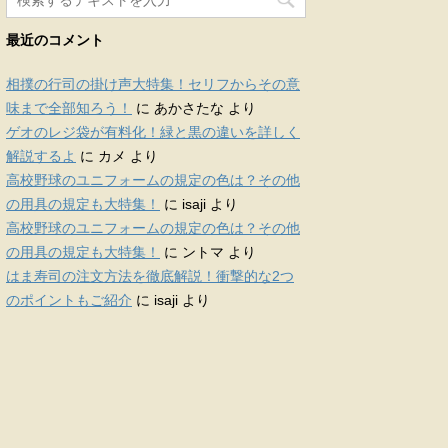
最近のコメント
相撲の行司の掛け声大特集！セリフからその意
味まで全部知ろう！
に
あかさたな
より
ゲオのレジ袋が有料化！緑と黒の違いを詳しく
解説するよ
に
カメ
より
高校野球のユニフォームの規定の色は？その他
の用具の規定も大特集！
に
isaji
より
高校野球のユニフォームの規定の色は？その他
の用具の規定も大特集！
に
ントマ
より
はま寿司の注文方法を徹底解説！衝撃的な2つ
のポイントもご紹介
に
isaji
より