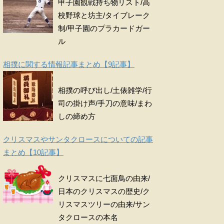
甲子園観戦持ち物リスト/高
校野球と坊主/タイブレーク
制/甲子園のプラカードガー
ル
相撲に関する情報記事まとめ【9記事】
相撲の呼び出し/土俵雑学/行
司の掛け声/手刀の意味/まわ
しの締め方
クリスマスやサンタクロースについての記事
まとめ【10記事】
クリスマスに七面鳥の由来/
日本のクリスマスの歴史/ク
リスマスツリーの由来/サン
タクロースの本名