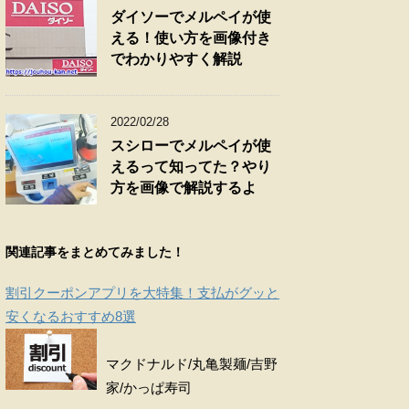
ダイソーでメルペイが使
える！使い方を画像付き
でわかりやすく解説
2022/02/28
スシローでメルペイが使
えるって知ってた？やり
方を画像で解説するよ
関連記事をまとめてみました！
割引クーポンアプリを大特集！支払がグッと
安くなるおすすめ8選
マクドナルド/丸亀製麺/吉野
家/かっぱ寿司