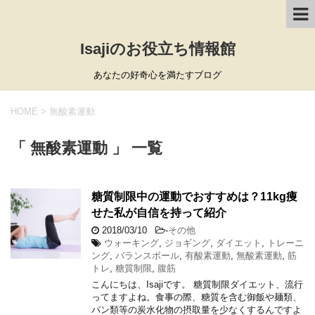
Isajiのお役立ち情報館
あなたの好奇心を満たすブログ
HOME
>
無酸素運動
「 無酸素運動 」 一覧
糖質制限中の運動でおすすめは？11kg痩
せた私が自信を持って紹介
2018/03/10
-
その他
ウォーキング
,
ジョギング
,
ダイエット
,
トレーニ
ング
,
バランスボール
,
有酸素運動
,
無酸素運動
,
筋
トレ
,
糖質制限
,
腹筋
こんにちは、Isajiです。 糖質制限ダイエット、流行
ってますよね。食事の際、糖質を含む御飯や麺類、
パン類等の炭水化物の摂取量を少なくするんですよ