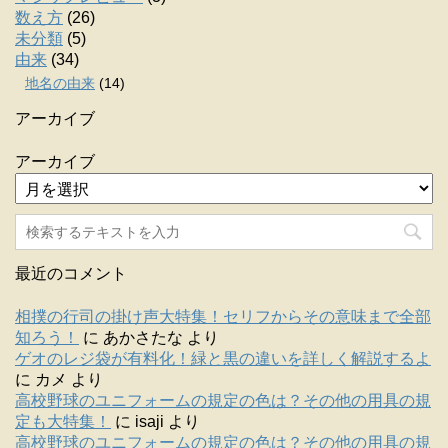
数え方
(26)
未分類
(5)
由来
(34)
地名の由来
(14)
アーカイブ
アーカイブ
最近のコメント
相撲の行司の掛け声大特集！セリフからその意味まで全部
知ろう！
に
あかさたな
より
ゲオのレジ袋が有料化！緑と黒の違いを詳しく解説するよ
に
カメ
より
高校野球のユニフォームの規定の色は？その他の用具の規
定も大特集！
に
isaji
より
高校野球のユニフォームの規定の色は？その他の用具の規