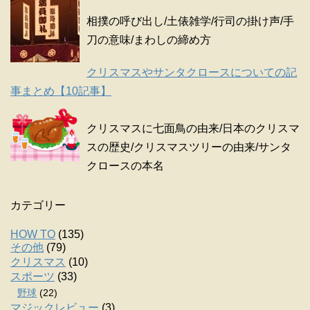
相撲の呼び出し/土俵雑学/行司の掛け声/手
刀の意味/まわしの締め方
クリスマスやサンタクロースについての記
事まとめ【10記事】
クリスマスに七面鳥の由来/日本のクリスマ
スの歴史/クリスマスツリーの由来/サンタ
クロースの本名
カテゴリー
HOW TO
(135)
その他
(79)
クリスマス
(10)
スポーツ
(33)
野球
(22)
マジックレビュー
(3)