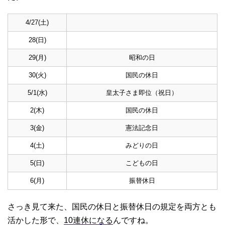
4/27(土)
28(日)
29(月)
昭和の日
30(火)
国民の休日
5/1(水)
皇太子さま即位（祝日）
2(木)
国民の休日
3(金)
憲法記念日
4(土)
みどりの日
5(日)
こどもの日
6(月)
振替休日
さっき見て来た、国民の休日と振替休日の規定を両方とも
活かした形で、
10連休になる
んですね。