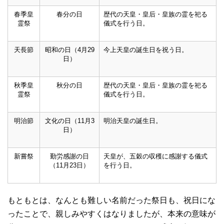
春季皇
春分の日
歴代の天皇・皇后・皇族の霊を祀る
霊祭
儀式を行う日。
天長節
昭和の日（4月29
今上天皇の誕生日を祝う日。
日）
秋季皇
秋分の日
歴代の天皇・皇后・皇族の霊を祀る
霊祭
儀式を行う日。
明治節
文化の日（11月3
明治天皇の誕生日。
日）
新嘗祭
勤労感謝の日
天皇が、五穀の収穫に感謝する儀式
（11月23日）
を行う日。
もともとは、なんとも難しい名前だった祭日も、祝日にな
ったことで、親しみやすくはなりましたが、本来の意味が