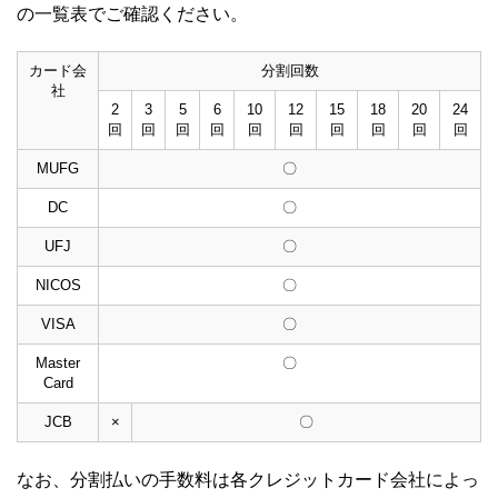
の一覧表でご確認ください。
カード会
分割回数
社
2
3
5
6
10
12
15
18
20
24
回
回
回
回
回
回
回
回
回
回
MUFG
〇
DC
〇
UFJ
〇
NICOS
〇
VISA
〇
Master
〇
Card
JCB
×
〇
なお、分割払いの手数料は各クレジットカード会社によっ