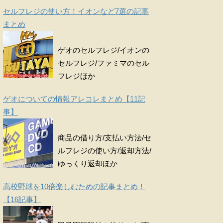
セルフレジの使い方！イオンなど7選の記事
まとめ
ゲオのセルフレジ/イオンの
セルフレジ/ファミマのセル
フレジほか
ゲオについての情報アレコレまとめ【11記
事】
商品の借り方/支払い方法/セ
ルフレジの使い方/返却方法/
ゆっくり返却ほか
高校野球を10倍楽しむための記事まとめ！
【16記事】