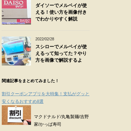
ダイソーでメルペイが使
える！使い方を画像付き
でわかりやすく解説
2022/02/28
スシローでメルペイが使
えるって知ってた？やり
方を画像で解説するよ
関連記事をまとめてみました！
割引クーポンアプリを大特集！支払がグッと
安くなるおすすめ8選
マクドナルド/丸亀製麺/吉野
家/かっぱ寿司