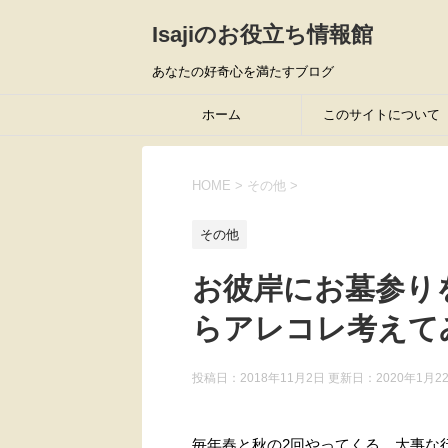
Isajiのお役立ち情報館
あなたの好奇心を満たすブログ
ホーム
このサイトについて
HOME
>
その他
>
その他
お彼岸にお墓参り
らアレコレ考えて
投稿日：2018年11月2日 更新日：
2020年1月2
毎年春と秋の2回やってくる、大事な