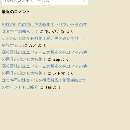
最近のコメント
相撲の行司の掛け声大特集！セリフからその意
味まで全部知ろう！
に
あかさたな
より
ゲオのレジ袋が有料化！緑と黒の違いを詳しく
解説するよ
に
カメ
より
高校野球のユニフォームの規定の色は？その他
の用具の規定も大特集！
に
isaji
より
高校野球のユニフォームの規定の色は？その他
の用具の規定も大特集！
に
ントマ
より
はま寿司の注文方法を徹底解説！衝撃的な2つ
のポイントもご紹介
に
isaji
より