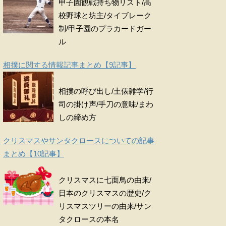
甲子園観戦持ち物リスト/高
校野球と坊主/タイブレーク
制/甲子園のプラカードガー
ル
相撲に関する情報記事まとめ【9記事】
相撲の呼び出し/土俵雑学/行
司の掛け声/手刀の意味/まわ
しの締め方
クリスマスやサンタクロースについての記事
まとめ【10記事】
クリスマスに七面鳥の由来/
日本のクリスマスの歴史/ク
リスマスツリーの由来/サン
タクロースの本名