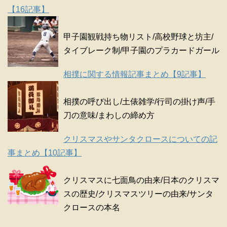
【16記事】
甲子園観戦持ち物リスト/高校野球と坊主/
タイブレーク制/甲子園のプラカードガール
相撲に関する情報記事まとめ【9記事】
相撲の呼び出し/土俵雑学/行司の掛け声/手
刀の意味/まわしの締め方
クリスマスやサンタクロースについての記
事まとめ【10記事】
クリスマスに七面鳥の由来/日本のクリスマ
スの歴史/クリスマスツリーの由来/サンタ
クロースの本名