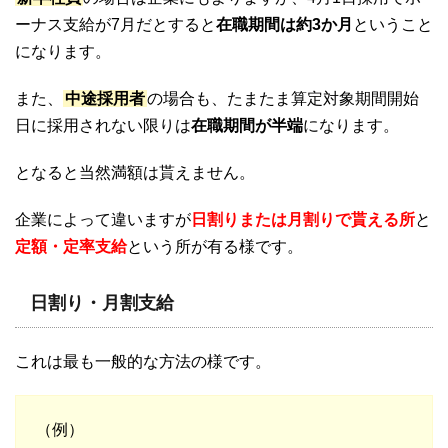
ーナス支給が7月だとすると
在職期間は約3か月
ということ
になります。
また、
中途採用者
の場合も、たまたま算定対象期間開始
日に採用されない限りは
在職期間が半端
になります。
となると当然満額は貰えません。
企業によって違いますが
日割りまたは月割りで貰える所
と
定額・定率
支給
という所が有る様です。
日割り・月割支給
これは最も一般的な方法の様です。
（例）