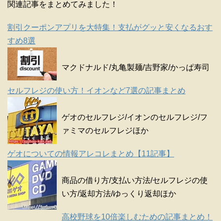
関連記事をまとめてみました！
割引クーポンアプリを大特集！支払がグッと安くなるおす
すめ8選
マクドナルド/丸亀製麺/吉野家/かっぱ寿司
セルフレジの使い方！イオンなど7選の記事まとめ
ゲオのセルフレジ/イオンのセルフレジ/フ
ァミマのセルフレジほか
ゲオについての情報アレコレまとめ【11記事】
商品の借り方/支払い方法/セルフレジの使
い方/返却方法/ゆっくり返却ほか
高校野球を10倍楽しむための記事まとめ！