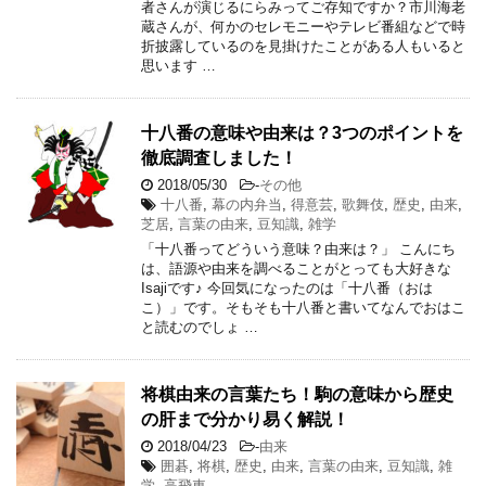
者さんが演じるにらみってご存知ですか？市川海老
蔵さんが、何かのセレモニーやテレビ番組などで時
折披露しているのを見掛けたことがある人もいると
思います …
十八番の意味や由来は？3つのポイントを
徹底調査しました！
2018/05/30
-
その他
十八番
,
幕の内弁当
,
得意芸
,
歌舞伎
,
歴史
,
由来
,
芝居
,
言葉の由来
,
豆知識
,
雑学
「十八番ってどういう意味？由来は？」 こんにち
は、語源や由来を調べることがとっても大好きな
Isajiです♪ 今回気になったのは「十八番（おは
こ）」です。そもそも十八番と書いてなんでおはこ
と読むのでしょ …
将棋由来の言葉たち！駒の意味から歴史
の肝まで分かり易く解説！
2018/04/23
-
由来
囲碁
,
将棋
,
歴史
,
由来
,
言葉の由来
,
豆知識
,
雑
学
,
高飛車