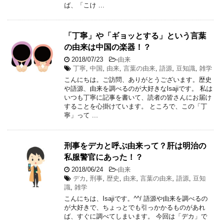
ば、「こけ …
「丁寧」や「ギョッとする」という言葉
の由来は中国の楽器！？
2018/07/23
-
由来
丁寧
,
中国
,
由来
,
言葉の由来
,
語源
,
豆知識
,
雑学
こんにちは。ご訪問、ありがとうございます。歴史
や語源、由来を調べるのが大好きなIsajiです。 私は
いつも丁寧に記事を書いて、読者の皆さんにお届け
することを心掛けています。 ところで、この「丁
寧」って …
刑事をデカと呼ぶ由来って？肝は明治の
私服警官にあった！？
2018/06/24
-
由来
デカ
,
刑事
,
歴史
,
由来
,
言葉の由来
,
語源
,
豆知
識
,
雑学
こんにちは、Isajiです。^^/ 語源や由来を調べるの
が大好きで、ちょっとでも引っかかるものがあれ
ば、すぐに調べてしまいます。 今回は「デカ」で