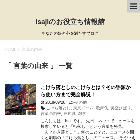
Isajiのお役立ち情報館
あなたの好奇心を満たすブログ
HOME
>
言葉の由来
「 言葉の由来 」 一覧
こけら落としのこけらとは？その語源か
ら使い方まで完全解説！
2018/09/28
-
その他
こけら落とし
,
東京ドーム
,
歌舞伎
,
美空ひばり
,
言葉の由来
,
豆知識
,
雑学
こんにちは、Isajiです。 先日、ネットでニュースを
検索していると「杮落し」という言葉を発見。
「ん？かき落とし？」何のこと？と、ニュースを開
くと劇場の「こけら落とし」のニュース。 そういえ