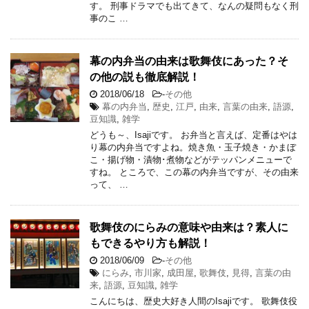
す。 刑事ドラマでも出てきて、なんの疑問もなく刑
事のこ …
幕の内弁当の由来は歌舞伎にあった？そ
の他の説も徹底解説！
2018/06/18
-
その他
幕の内弁当
,
歴史
,
江戸
,
由来
,
言葉の由来
,
語源
,
豆知識
,
雑学
どうも～、Isajiです。 お弁当と言えば、定番はやは
り幕の内弁当ですよね。焼き魚・玉子焼き・かまぼ
こ・揚げ物・漬物･煮物などがテッパンメニューで
すね。 ところで、この幕の内弁当ですが、その由来
って、 …
歌舞伎のにらみの意味や由来は？素人に
もできるやり方も解説！
2018/06/09
-
その他
にらみ
,
市川家
,
成田屋
,
歌舞伎
,
見得
,
言葉の由
来
,
語源
,
豆知識
,
雑学
こんにちは、歴史大好き人間のIsajiです。 歌舞伎役