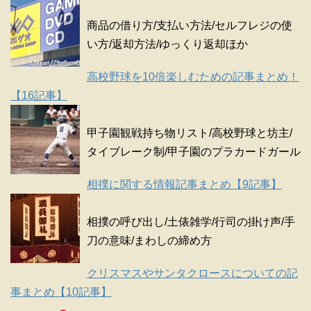
商品の借り方/支払い方法/セルフレジの使
い方/返却方法/ゆっくり返却ほか
高校野球を10倍楽しむための記事まとめ！
【16記事】
甲子園観戦持ち物リスト/高校野球と坊主/
タイブレーク制/甲子園のプラカードガール
相撲に関する情報記事まとめ【9記事】
相撲の呼び出し/土俵雑学/行司の掛け声/手
刀の意味/まわしの締め方
クリスマスやサンタクロースについての記
事まとめ【10記事】