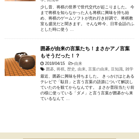
少し昔、将棋の世界で世代交代が起こりました。 今
まで将棋を知らなかった人も将棋に興味を持ち始
め、将棋のゲームソフトが売れ行き好調で、将棋教
室も盛況だと聞きます。 そんな昨今、日常会話のふ
とした時に使う …
囲碁が由来の言葉たち！まさかアノ言葉
もそうだった！？
2018/04/15
-
由来
囲碁
,
将棋
,
歴史
,
由来
,
言葉の由来
,
豆知識
,
雑学
最近、囲碁に興味を持ちました。 きっかけはとある
テレビで「駄目」と言う言葉の語源について解説し
ていたのを観てからなんです。 まさか普段当たり前
の様に使っている「ダメ」と言う言葉が囲碁から来
ているなんて …