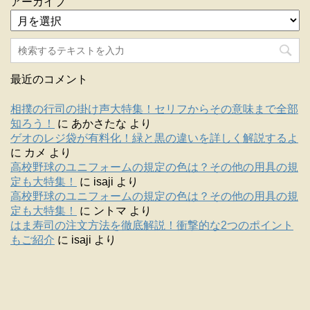
アーカイブ
最近のコメント
相撲の行司の掛け声大特集！セリフからその意味まで全部
知ろう！
に
あかさたな
より
ゲオのレジ袋が有料化！緑と黒の違いを詳しく解説するよ
に
カメ
より
高校野球のユニフォームの規定の色は？その他の用具の規
定も大特集！
に
isaji
より
高校野球のユニフォームの規定の色は？その他の用具の規
定も大特集！
に
ントマ
より
はま寿司の注文方法を徹底解説！衝撃的な2つのポイント
もご紹介
に
isaji
より