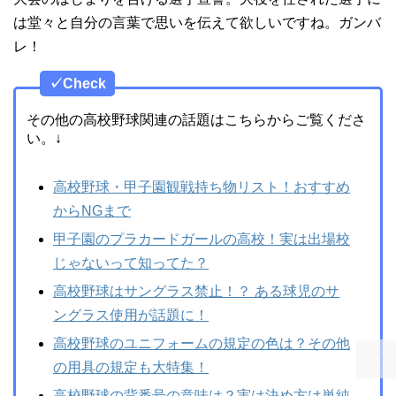
は堂々と自分の言葉で思いを伝えて欲しいですね。ガンバ
レ！
✓Check
その他の高校野球関連の話題はこちらからご覧くださ
い。↓
高校野球・甲子園観戦持ち物リスト！おすすめ
からNGまで
甲子園のプラカードガールの高校！実は出場校
じゃないって知ってた？
高校野球はサングラス禁止！？ ある球児のサ
ングラス使用が話題に！
高校野球のユニフォームの規定の色は？その他
の用具の規定も大特集！
高校野球の背番号の意味は？実は決め方は単純