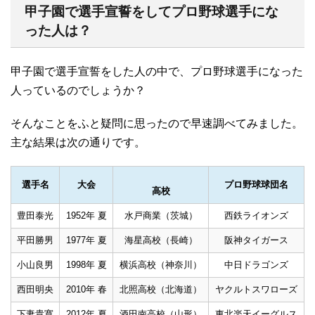
甲子園で選手宣誓をしてプロ野球選手にな
った人は？
甲子園で選手宣誓をした人の中で、プロ野球選手になった
人っているのでしょうか？
そんなことをふと疑問に思ったので早速調べてみました。
主な結果は次の通りです。
選手名
大会
プロ野球球団名
高校
豊田泰光
1952年 夏
水戸商業（茨城）
西鉄ライオンズ
平田勝男
1977年 夏
海星高校（長崎）
阪神タイガース
小山良男
1998年 夏
横浜高校（神奈川）
中日ドラゴンズ
西田明央
2010年 春
北照高校（北海道）
ヤクルトスワローズ
下妻貴寛
2012年 夏
酒田南高校（山形）
東北楽天イーグルス