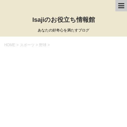
Isajiのお役立ち情報館
あなたの好奇心を満たすブログ
HOME
>
スポーツ
>
野球
>