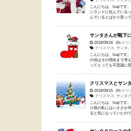
こんにちは、Isaji
ンランドに住んでいるっ
んでいるとばかり思って
サンタさんが靴下
2018/09/16
-
クリ
クリスマス
,
サンタ
,
こんにちは、Isaji
の頃はその理由まで考
ってとっても不思議に思
クリスマスとサン
2018/09/15
-
クリ
クリスマス
,
サンタ
こんにちは、Isajiで
り様の私にはいささか辛
ると気になっていたので