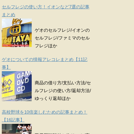
セルフレジの使い方！イオンなど7選の記事
まとめ
ゲオのセルフレジ/イオンの
セルフレジ/ファミマのセル
フレジほか
ゲオについての情報アレコレまとめ【11記
事】
商品の借り方/支払い方法/セ
ルフレジの使い方/返却方法/
ゆっくり返却ほか
高校野球を10倍楽しむための記事まとめ！
【16記事】