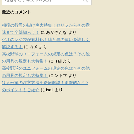
最近のコメント
相撲の行司の掛け声大特集！セリフからその意
味まで全部知ろう！
に
あかさたな
より
ゲオのレジ袋が有料化！緑と黒の違いを詳しく
解説するよ
に
カメ
より
高校野球のユニフォームの規定の色は？その他
の用具の規定も大特集！
に
isaji
より
高校野球のユニフォームの規定の色は？その他
の用具の規定も大特集！
に
ントマ
より
はま寿司の注文方法を徹底解説！衝撃的な2つ
のポイントもご紹介
に
isaji
より