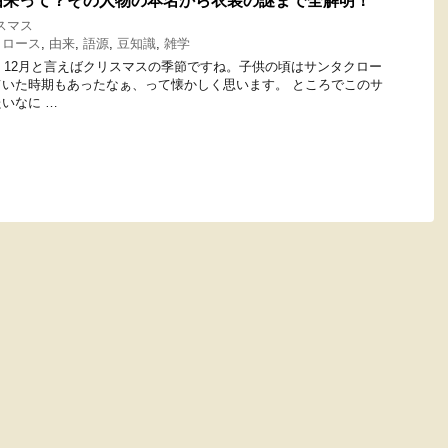
由来って？その人物の本名から衣装の謎まで全解明！
スマス
クロース
,
由来
,
語源
,
豆知識
,
雑学
す。 12月と言えばクリスマスの季節ですね。子供の頃はサンタクロー
いた時期もあったなぁ、って懐かしく思います。 ところでこのサ
いなに …