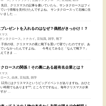
です。 先日、クリスマスの記事を書いていたら、サンタクロースはフィ
ていう情報を見付けたんですよね。 サンタクロースって北極に住
いました …
にプレゼントを入れるのはなぜ？偶然がきっかけ！？
スマス
サンタクロース
,
トナカイ
,
豆知識
,
雑学
,
靴下
です。 子供の頃、クリスマスの夜に靴下を置いて寝ていたのですが、あ
えていなかったんですよね。 今考えてみると「なんで靴下？」
えてきま …
タクロースの関係！その裏にある超有名企業とは？
スマス
クロース
,
由来
,
豆知識
,
雑学
す。 12月にはクリスマスというビッグイベントがありますね。おひと
い時期でもあります^^; ところでですねぇ、毎年クリスマスが来
すが …