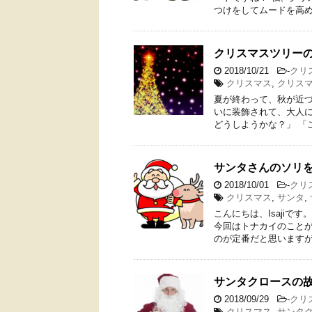
つけをしてムードを高め
クリスマスツリー
2018/10/21
-
クリ
クリスマス
,
クリス
夏が終わって、秋が近
いに装飾されて、大人に
どうしようかな？」 「
サンタさんのソリ
2018/10/01
-
クリ
クリスマス
,
サンタ
,
こんにちは、Isaji
今回はトナカイのことが
のが定番だと思いますが
サンタクロースの
2018/09/29
-
クリ
クリスマス
,
サンタ