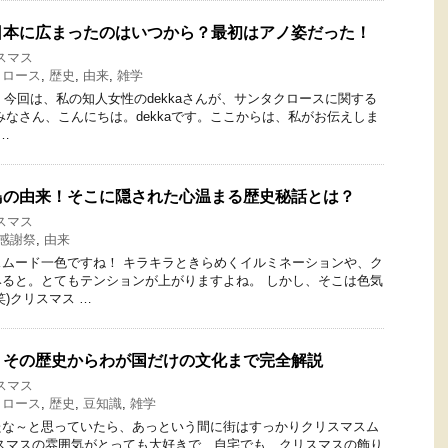
日本に広まったのはいつから？最初はアノ姿だった！
スマス
クロース
,
歴史
,
由来
,
雑学
す。 今回は、私の知人女性のdekkaさんが、サンタクロースに関する
みなさん、こんにちは。dekkaです。ここからは、私がお伝えしま
…
鳥の由来！そこに隠された心温まる歴史秘話とは？
スマス
感謝祭
,
由来
ムード一色ですね！ キラキラときらめくイルミネーションや、ク
ると。とてもテンションが上がりますよね。 しかし、そこは色気
)クリスマス …
！その歴史からわが国だけの文化まで完全解説
スマス
クロース
,
歴史
,
豆知識
,
雑学
たな～と思っていたら、あっという間に街はすっかりクリスマスム
スマスの雰囲気がとっても大好きで、自宅でも、クリスマスの飾り