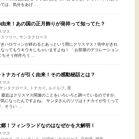
ては、気分をあげ …
の由来！あの国の正月飾りが発祥って知ってた？
スマス
マスツリー
,
サンタクロース
づきハロウィンが終わるとあっという間にクリスマス！街中がきれ
なってもウキウキしちゃいますよね！ 「お部屋のデコレーション
ごちそう何作ろう …
をトナカイが引く由来！その感動秘話とは？
スマス
サンタクロース
,
トナカイ
,
ルドルフ
,
鹿
です。 最近はクリスマス関連のことをいろいろと調べているのですが、
気になったんですよね。 サンタさんのソリはトナカイが引くって
、そうい …
故郷！フィンランドなのはなぜかを大解明！
スマス
クロース
,
フィンランド
,
公認サンタクロース
,
豆知識
,
雑学