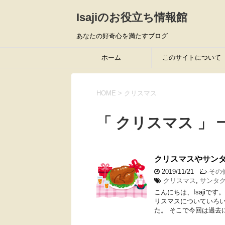
Isajiのお役立ち情報館
あなたの好奇心を満たすブログ
ホーム
このサイトについて
HOME
>
クリスマス
「 クリスマス 」 
クリスマスやサンタ
2019/11/21
-
その
クリスマス
,
サンタ
こんにちは、Isajiで
リスマスについていろ
た。 そこで今回は過去