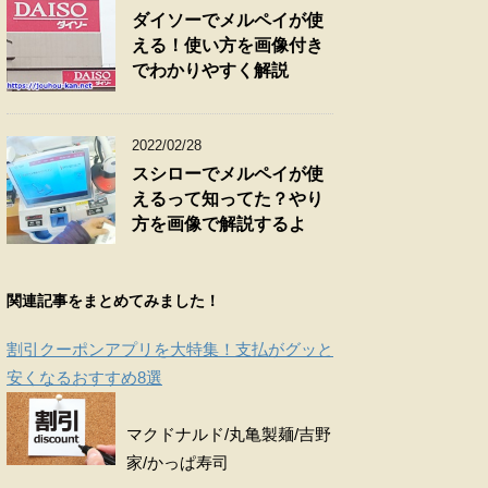
ダイソーでメルペイが使
える！使い方を画像付き
でわかりやすく解説
2022/02/28
スシローでメルペイが使
えるって知ってた？やり
方を画像で解説するよ
関連記事をまとめてみました！
割引クーポンアプリを大特集！支払がグッと
安くなるおすすめ8選
マクドナルド/丸亀製麺/吉野
家/かっぱ寿司