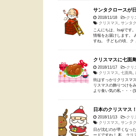
サンタクロースが
2018/11/18
-
クリ
クリスマス
,
サンタ
こんにちは、Isajiで
情報をお届けします。 
すね。 子どもの頃、ク 
クリスマスに七面
2018/11/17
-
クリ
クリスマス
,
七面鳥
,
街はすっかりクリスマス
リスマスの飾りつけをみ
より食い気の私・・・(笑
日本のクリスマス
2018/11/13
-
クリ
クリスマス
,
サンタ
日が沈むのが早くなっ
ードですね！ 私、クリ