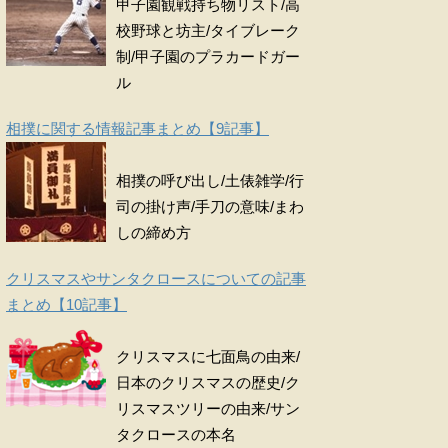
甲子園観戦持ち物リスト/高
校野球と坊主/タイブレーク
制/甲子園のプラカードガー
ル
相撲に関する情報記事まとめ【9記事】
相撲の呼び出し/土俵雑学/行
司の掛け声/手刀の意味/まわ
しの締め方
クリスマスやサンタクロースについての記事
まとめ【10記事】
クリスマスに七面鳥の由来/
日本のクリスマスの歴史/ク
リスマスツリーの由来/サン
タクロースの本名