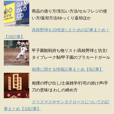
商品の借り方/支払い方法/セルフレジの使
い方/返却方法/ゆっくり返却ほか
高校野球を10倍楽しむための記事まとめ！
【16記事】
甲子園観戦持ち物リスト/高校野球と坊主/
タイブレーク制/甲子園のプラカードガール
相撲に関する情報記事まとめ【9記事】
相撲の呼び出し/土俵雑学/行司の掛け声/手
刀の意味/まわしの締め方
クリスマスやサンタクロースについての記
事まとめ【10記事】