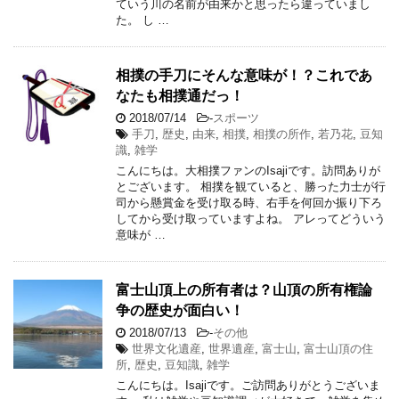
ていう川の名前が由来かと思ったら違っていまし
た。 し …
相撲の手刀にそんな意味が！？これであ
なたも相撲通だっ！
2018/07/14
-
スポーツ
手刀
,
歴史
,
由来
,
相撲
,
相撲の所作
,
若乃花
,
豆知
識
,
雑学
こんにちは。大相撲ファンのIsajiです。訪問ありが
とございます。 相撲を観ていると、勝った力士が行
司から懸賞金を受け取る時、右手を何回か振り下ろ
してから受け取っていますよね。 アレってどういう
意味が …
富士山頂上の所有者は？山頂の所有権論
争の歴史が面白い！
2018/07/13
-
その他
世界文化遺産
,
世界遺産
,
富士山
,
富士山頂の住
所
,
歴史
,
豆知識
,
雑学
こんにちは。Isajiです。ご訪問ありがとうございま