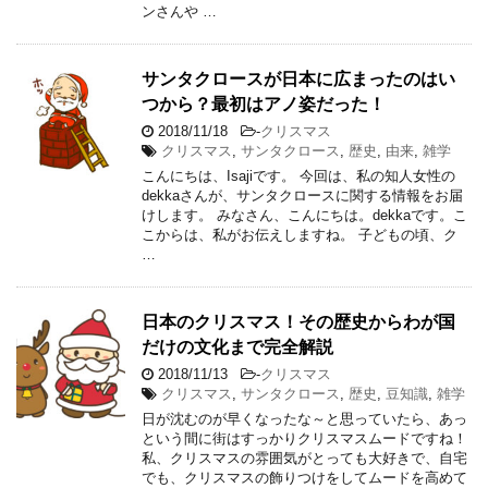
ンさんや …
サンタクロースが日本に広まったのはい
つから？最初はアノ姿だった！
2018/11/18
-
クリスマス
クリスマス
,
サンタクロース
,
歴史
,
由来
,
雑学
こんにちは、Isajiです。 今回は、私の知人女性の
dekkaさんが、サンタクロースに関する情報をお届
けします。 みなさん、こんにちは。dekkaです。こ
こからは、私がお伝えしますね。 子どもの頃、ク
…
日本のクリスマス！その歴史からわが国
だけの文化まで完全解説
2018/11/13
-
クリスマス
クリスマス
,
サンタクロース
,
歴史
,
豆知識
,
雑学
日が沈むのが早くなったな～と思っていたら、あっ
という間に街はすっかりクリスマスムードですね！
私、クリスマスの雰囲気がとっても大好きで、自宅
でも、クリスマスの飾りつけをしてムードを高めて