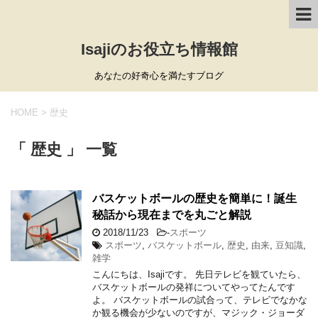
Isajiのお役立ち情報館
あなたの好奇心を満たすブログ
HOME
>
歴史
「 歴史 」 一覧
バスケットボールの歴史を簡単に！誕生
秘話から現在までを丸ごと解説
2018/11/23
-
スポーツ
スポーツ
,
バスケットボール
,
歴史
,
由来
,
豆知識
,
雑学
こんにちは、Isajiです。 先日テレビを観ていたら、
バスケットボールの発祥についてやってたんです
よ。 バスケットボールの試合って、テレビでなかな
か観る機会が少ないのですが、マジック・ジョーダ