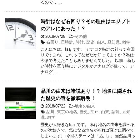
るのでし …
時計はなぜ右回り？その理由はエジプト
のアレにあった！？
2018/07/29
-
その他
右回り
,
日時計
,
時計
,
歴史
,
由来
,
豆知識
,
雑学
こんにちは、Isajiです。 アナログ時計の針って右回
りですよね。これってなぜだか知ってますか？私は
今まで考えたこともありませんでした。 以前、新し
い時計を買う時にデジタルかアナログか迷って、ア
ナログ …
品川の由来は諸説あり！？ 地名に隠され
た歴史の謎を徹底解明！
2018/07/22
-
地名の由来
品川
,
東京の地名
,
歴史
,
江戸
,
由来
,
語源
,
豆知
識
,
雑学
歴史が大好きなIsajiです。 私は地名の由来を調べる
のが大好きで、気になる地名があれば直ぐに調べて
しまいます。 今回のテーマは「品川」。当然品川っ