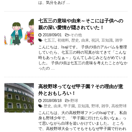
は、気分をあげ …
七五三の意味や由来～そこには子供への
親の深い愛情が隠されていた！
2018/09/01
-
その他
七五三
,
初穂料
,
歴史
,
由来
,
祝詞
,
豆知識
,
雑学
こんにちは、Isajiです。 子供の頃のアルバムを整理
していたら、七五三の時の写真が出てきて「こんな
時もあったなぁ～」なんてしみじみとながめていま
した。 子供の頃は七五三の意味を考えたことがなか
ったの …
高校野球ってなぜ甲子園？その理由が意
外とおもしろい！
2018/08/18
-
野球
歴史
,
由来
,
甲子園
,
豆知識
,
野球
,
雑学
,
高校野球
こんにちは、大の高校野球ファンのIsajiです。 私自
身も野球少年で、「甲子園に行けたら良いなぁ」っ
て思いながら白球を追いかけていました。 ところ
で、高校野球大会ってそもそもなぜ甲子園で行われ