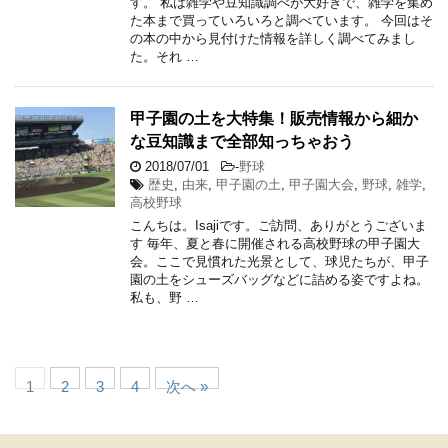
す。 私は雑学や豆知識調べが大好きで、雑学を集め
た本まで買っていろいろと調べています。 今回はそ
の本の中から見付けた情報を詳しく調べてみまし
た。それ …
甲子園の土を大特集！販売情報から細か
な豆知識まで全部知っちゃおう
2018/07/01
-
野球
歴史
,
由来
,
甲子園の土
,
甲子園大会
,
野球
,
雑学
,
高校野球
こんちは。Isajiです。ご訪問、ありがとうございま
す 毎年、夏と春に開催される高校野球の甲子園大
会。ここで見慣れた光景として、球児たちが、甲子
園の土をシューズバッグなどに詰める姿ですよね。
私も、野 …
1
2
3
4
次へ »