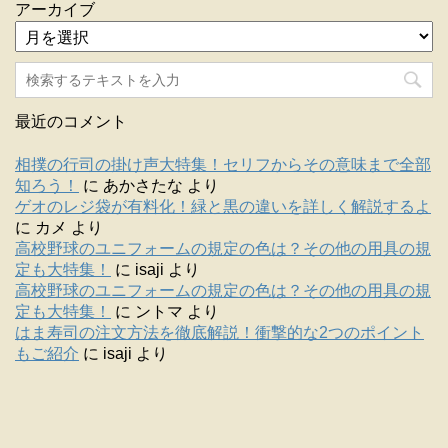
アーカイブ
最近のコメント
相撲の行司の掛け声大特集！セリフからその意味まで全部
知ろう！
に
あかさたな
より
ゲオのレジ袋が有料化！緑と黒の違いを詳しく解説するよ
に
カメ
より
高校野球のユニフォームの規定の色は？その他の用具の規
定も大特集！
に
isaji
より
高校野球のユニフォームの規定の色は？その他の用具の規
定も大特集！
に
ントマ
より
はま寿司の注文方法を徹底解説！衝撃的な2つのポイント
もご紹介
に
isaji
より